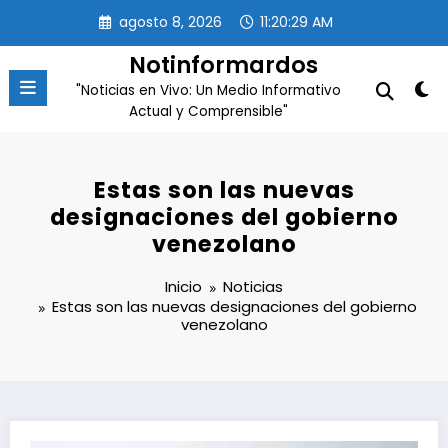
Saltar
agosto 8, 2026
11:20:30 AM
al
contenido
Notinformardos
"Noticias en Vivo: Un Medio Informativo
Actual y Comprensible"
Estas son las nuevas
designaciones del gobierno
venezolano
Inicio
Noticias
Estas son las nuevas designaciones del gobierno
venezolano