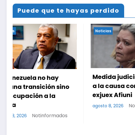
Puede que te hayas perdido
Noticias
Noticias
Medida judicial pone fin
a la causa contra la
Continú
exjuex Afiuni
polític
entre el
Notinformados
agosto 8, 2026
oposic
agosto 7, 