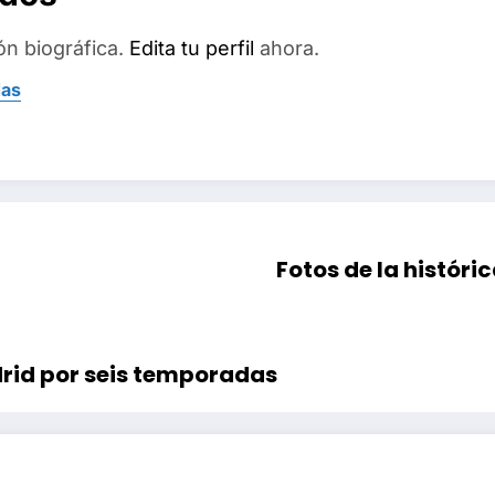
ón biográfica.
Edita tu perfil
ahora.
das
Fotos de la históri
drid por seis temporadas