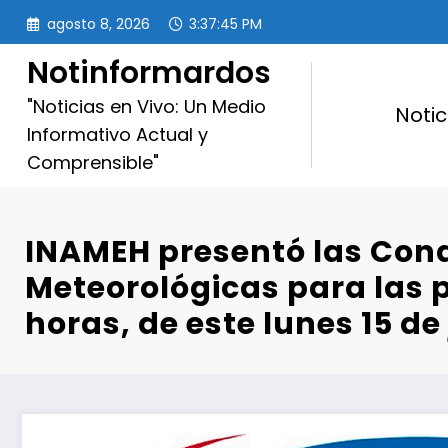
Saltar
agosto 8, 2026
3:37:46 PM
al
contenido
Notinformardos
"Noticias en Vivo: Un Medio
Notic
Informativo Actual y
Comprensible"
INAMEH presentó las Con
Meteorológicas para las 
horas, de este lunes 15 de