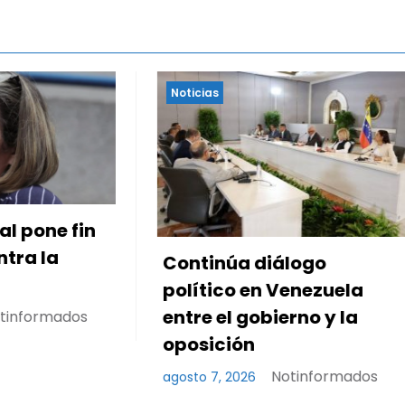
Noticias
a diálogo
Presidenta Rodrígu
o en Venezuela
lanza Plan Creditici
 gobierno y la
Subsidio Directo en
ión
encuentro con Junt
Condominio
Notinformados
2026
Notinform
agosto 7, 2026