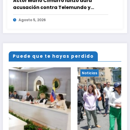
Actor Mario Cimarro lanzó dura
acusación contra Telemundo y
advirtió que lo que hacen en su contra
Agosto 5, 2026
es ilegal en EEUU
Puede que te hayas perdido
Noticias