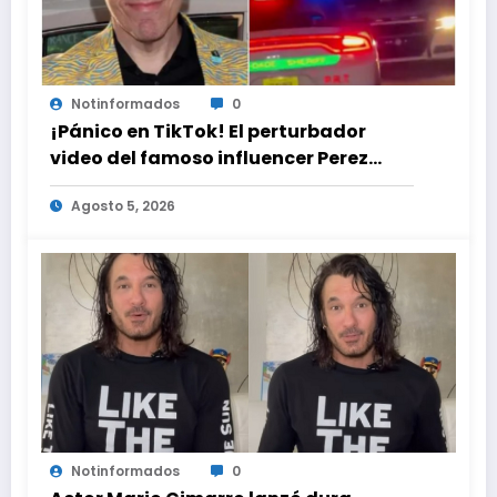
Notinformados
0
¡Pánico en TikTok! El perturbador
video del famoso influencer Perez
Hilton que obligó a sus fans a pedir
Agosto 5, 2026
ayuda médica
Notinformados
0