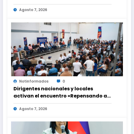
encuentro con Juntas de Condominio
Agosto 7, 2026
Notinformados
0
Dirigentes nacionales y locales
activan el encuentro «Repensando a
Venezuela» para impulsar propuestas
Agosto 7, 2026
desde las comunidades