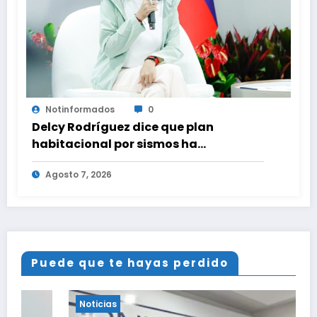
Notinformados
0
Delcy Rodríguez dice que plan
habitacional por sismos ha
beneficiado a unas 2.000 personas en
Agosto 7, 2026
una semana
Puede que te hayas perdido
Noticias