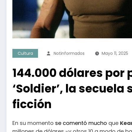
Cultura
Notinformados
Mayo 11, 2025
144.000 dólares por p
‘Soldier’, la secuela
ficción
En su momento
se comentó mucho
que
Kea
millones de dólares -y otros 10 a modo de bo