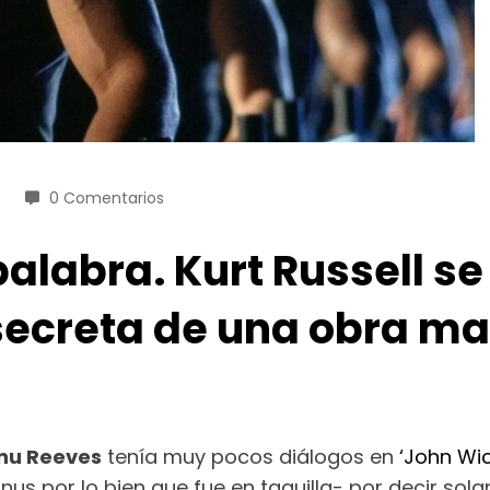
0 Comentarios
alabra. Kurt Russell se
 secreta de una obra ma
nu Reeves
tenía muy pocos diálogos en
‘John Wic
nus por lo bien que fue en taquilla- por decir so