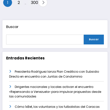
Paginación
1
2
300
…
de
entradas
Buscar
Buscar
Entradas Recientes
Presidenta Rodríguez lanza Plan Crediticio con Subsidio
Directo en encuentro con Juntas de Condominio
Dirigentes nacionales y locales activan el encuentro
«Repensando a Venezuela» para impulsar propuestas desde
las comunidades
Cómo 1xBet, los voluntarios y los futbolistas del Caracas