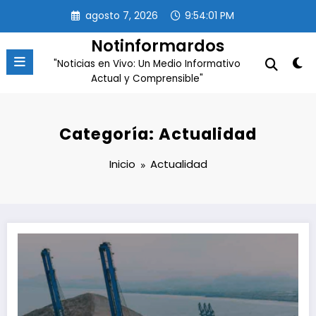
Saltar
agosto 7, 2026
9:54:02 PM
al
contenido
Notinformardos
"Noticias en Vivo: Un Medio Informativo
Actual y Comprensible"
Categoría: Actualidad
Inicio
Actualidad