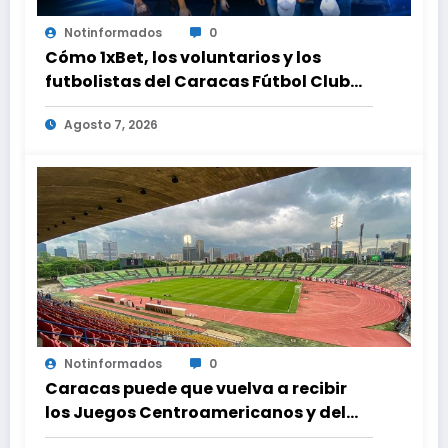
Notinformados
0
Cómo 1xBet, los voluntarios y los
futbolistas del Caracas Fútbol Club
juntaron fuerzas para ayudar a las
Agosto 7, 2026
familias de Venezuela
Notinformados
0
Caracas puede que vuelva a recibir
los Juegos Centroamericanos y del
Caribe tras mas de 70 años