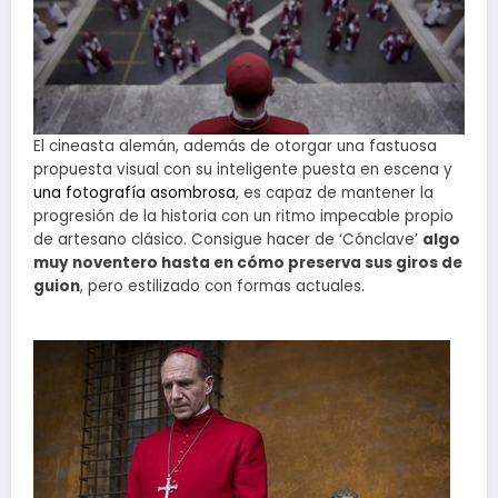
El cineasta alemán, además de otorgar una fastuosa
propuesta visual con su inteligente puesta en escena y
una fotografía asombrosa
, es capaz de mantener la
progresión de la historia con un ritmo impecable propio
de artesano clásico. Consigue hacer de ‘Cónclave’
algo
muy noventero hasta en cómo preserva sus giros de
guion
, pero estilizado con formas actuales.