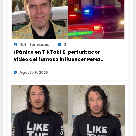
Notinformados
0
¡Pánico en TikTok! El perturbador
video del famoso influencer Perez
Hilton que obligó a sus fans a pedir
Agosto 5, 2026
ayuda médica