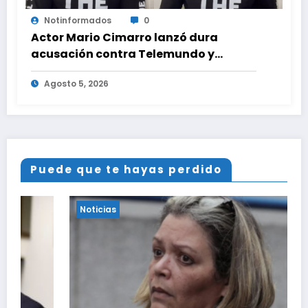
Notinformados
0
Actor Mario Cimarro lanzó dura
acusación contra Telemundo y
advirtió que lo que hacen en su contra
Agosto 5, 2026
es ilegal en EEUU
Puede que te hayas perdido
Noticias