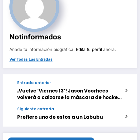
Notinformados
Añade tu información biográfica.
Edita tu perfil
ahora.
Ver Todas Las Entradas
Entrada anterior
¡Vuelve ‘Viernes 13’! Jason Voorhees
volverá a calzarse la máscara de hockey
y el machete este año, pero no como
Siguiente entrada
esperas
Prefiero uno de estos a un Labubu