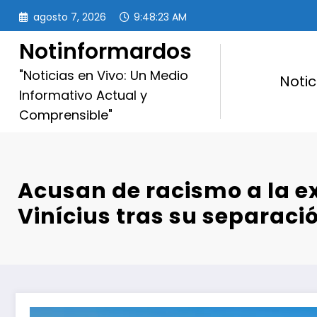
Saltar
agosto 7, 2026
9:48:24 AM
al
contenido
Notinformardos
"Noticias en Vivo: Un Medio
Notic
Informativo Actual y
Comprensible"
Acusan de racismo a la e
Vinícius tras su separaci