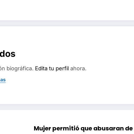
ados
ón biográfica.
Edita tu perfil
ahora.
das
Mujer permitió que abusaran de s