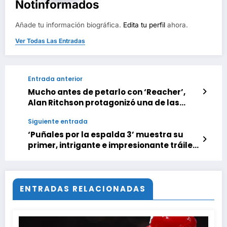
Notinformados
Añade tu información biográfica.
Edita tu perfil
ahora.
Ver Todas Las Entradas
Entrada anterior
Mucho antes de petarlo con ‘Reacher’,
Alan Ritchson protagonizó una de las
películas más ambiciosas de Robert
Siguiente entrada
Zemeckis… aunque sólo de cuello para
abajo
‘Puñales por la espalda 3’ muestra su
primer, intrigante e impresionante tráiler,
¡y ya sabemos su fecha de estreno en
Netflix!
ENTRADAS RELACIONADAS