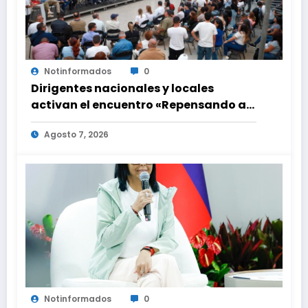
Notinformados
0
Dirigentes nacionales y locales
activan el encuentro «Repensando a
Venezuela» para impulsar propuestas
Agosto 7, 2026
desde las comunidades
Notinformados
0