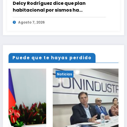
Delcy Rodríguez dice que plan
habitacional por sismos ha
beneficiado a unas 2.000 personas en
Agosto 7, 2026
una semana
Puede que te hayas perdido
Noticias