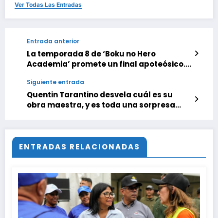
Ver Todas Las Entradas
Entrada anterior
La temporada 8 de ‘Boku no Hero
Academia’ promete un final apoteósico.
Deku y Shiragaki tienen su combate
Siguiente entrada
definitivo en el nuevo tráiler del anime
Quentin Tarantino desvela cuál es su
obra maestra, y es toda una sorpresa
que ni siquiera coincide con su propia
película favorita
ENTRADAS RELACIONADAS