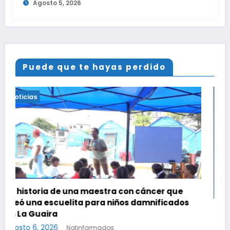
Agosto 5, 2026
es ilegal en EEUU
Puede que te hayas perdido
Noticias
r que
icados
Hallaron el cuerpo dentro de su casa
agosto 6, 2026
Notinformados