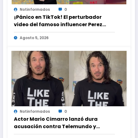
Notinformados
0
¡Pánico en TikTok! El perturbador
video del famoso influencer Perez
Hilton que obligó a sus fans a pedir
Agosto 5, 2026
ayuda médica
Notinformados
0
Actor Mario Cimarro lanzó dura
acusación contra Telemundo y
advirtió que lo que hacen en su contra