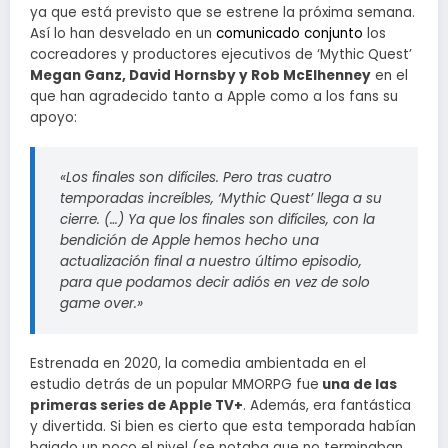
ya que está previsto que se estrene la próxima semana.
Así lo han desvelado en un
comunicado conjunto
los
cocreadores y productores ejecutivos de ‘Mythic Quest’
Megan Ganz, David Hornsby y Rob McElhenney
en el
que han agradecido tanto a Apple como a los fans su
apoyo:
«Los finales son difíciles. Pero tras cuatro
temporadas increíbles, ‘Mythic Quest’ llega a su
cierre. (…) Ya que los finales son difíciles, con la
bendición de Apple hemos hecho una
actualización final a nuestro último episodio,
para que podamos decir adiós en vez de solo
game over.»
Estrenada en 2020, la comedia ambientada en el
estudio detrás de un popular MMORPG fue
una de las
primeras series de Apple TV+
. Además, era fantástica
y divertida. Si bien es cierto que esta temporada habían
bajado un poco el nivel (se notaba que no terminaban