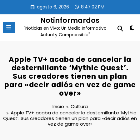
Saltar
agosto 6, 2026
8:47:03 PM
al
contenido
Notinformardos
"Noticias en Vivo: Un Medio Informativo
Actual y Comprensible"
Apple TV+ acaba de cancelar la
desternillante ‘Mythic Quest’.
Sus creadores tienen un plan
para «decir adiós en vez de game
over»
Inicio
Cultura
Apple TV+ acaba de cancelar la desternillante ‘Mythic
Quest’. Sus creadores tienen un plan para «decir adiós en
vez de game over»