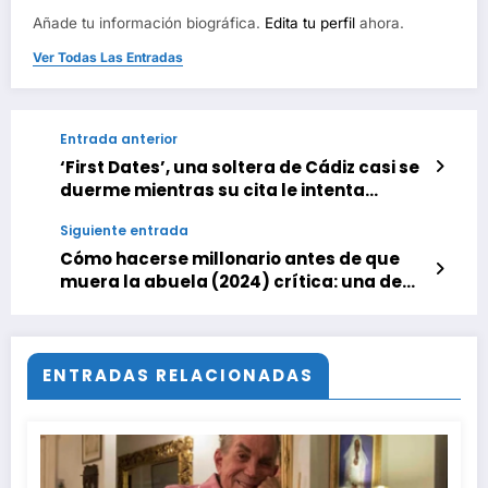
Añade tu información biográfica.
Edita tu perfil
ahora.
Ver Todas Las Entradas
Entrada anterior
‘First Dates’, una soltera de Cádiz casi se
duerme mientras su cita le intenta
convencer para hablar de sexo. «Mi crush
Siguiente entrada
es Paul Mescal»
Cómo hacerse millonario antes de que
muera la abuela (2024) crítica: una de
las películas más tiernas del año que
pasó desapercibida en cines
ENTRADAS RELACIONADAS