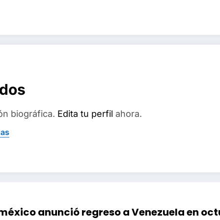
ados
ón biográfica.
Edita tu perfil
ahora.
das
méxico anunció regreso a Venezuela en oct