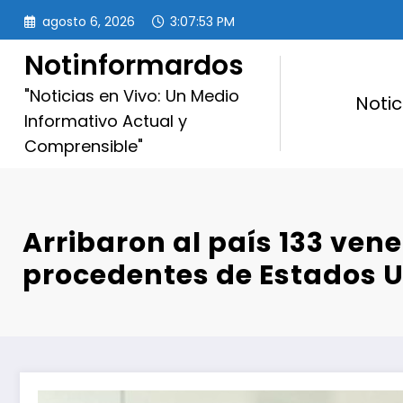
Saltar
agosto 6, 2026
3:07:54 PM
al
contenido
Notinformardos
"Noticias en Vivo: Un Medio
Notic
Informativo Actual y
Comprensible"
Arribaron al país 133 ven
procedentes de Estados 