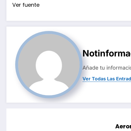
Ver fuente
Notinform
Añade tu informaci
Ver Todas Las Entra
Aero