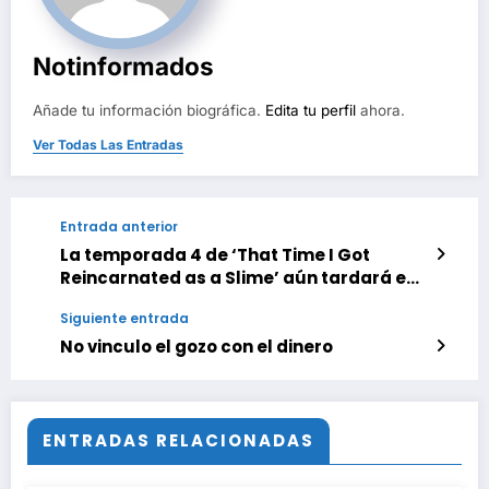
Notinformados
Añade tu información biográfica.
Edita tu perfil
ahora.
Ver Todas Las Entradas
Entrada anterior
La temporada 4 de ‘That Time I Got
Reincarnated as a Slime’ aún tardará en
llegar, pero mientras aquí van 5
Siguiente entrada
frenéticos animes de fantasía para que
no pare la aventura
No vinculo el gozo con el dinero
ENTRADAS RELACIONADAS