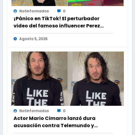
Notinformados
0
¡Pánico en TikTok! El perturbador
video del famoso influencer Perez
Hilton que obligó a sus fans a pedir
Agosto 5, 2026
ayuda médica
Notinformados
0
Actor Mario Cimarro lanzó dura
acusación contra Telemundo y
advirtió que lo que hacen en su contra