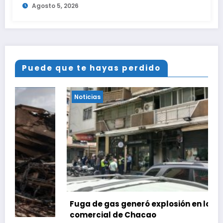
Agosto 5, 2026
es ilegal en EEUU
Puede que te hayas perdido
Noticias
Fuga de gas generó explosión en local
comercial de Chacao