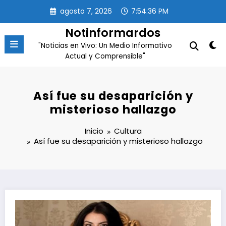
Saltar
agosto 7, 2026
7:54:36 PM
al
contenido
Notinformardos
"Noticias en Vivo: Un Medio Informativo
Actual y Comprensible"
Así fue su desaparición y
misterioso hallazgo
Inicio
Cultura
Así fue su desaparición y misterioso hallazgo