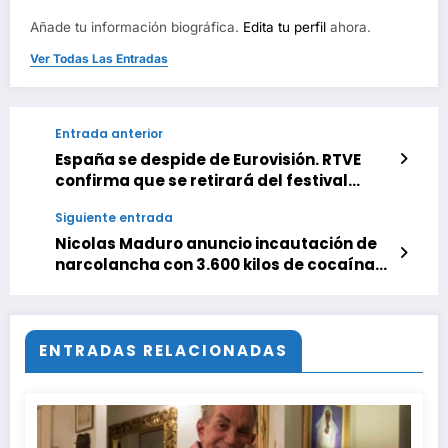
Añade tu información biográfica.
Edita tu perfil
ahora.
Ver Todas Las Entradas
Entrada anterior
España se despide de Eurovisión. RTVE
confirma que se retirará del festival
musical si se permite participar a Israel
Siguiente entrada
Nicolas Maduro anuncio incautación de
narcolancha con 3.600 kilos de cocaína
en Venezuela
ENTRADAS RELACIONADAS