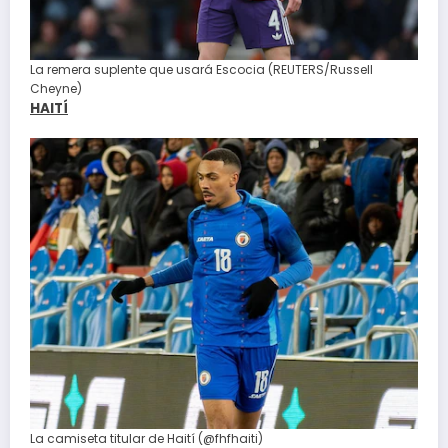
La remera suplente que usará Escocia (REUTERS/Russell
Cheyne)
HAITÍ
La camiseta titular de Haití (@fhfhaiti)