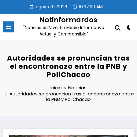
Saltar
agosto 9, 2026
10:37:31 AM
al
contenido
Notinformardos
"Noticias en Vivo: Un Medio Informativo
Actual y Comprensible"
Autoridades se pronuncian tras
el encontronazo entre la PNB y
PoliChacao
Inicio
Noticias
Autoridades se pronuncian tras el encontronazo entre
la PNB y PoliChacao