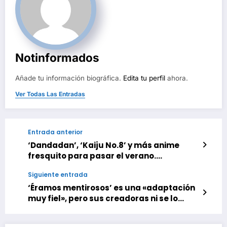
Notinformados
Añade tu información biográfica.
Edita tu perfil
ahora.
Ver Todas Las Entradas
Entrada anterior
‘Dandadan’, ‘Kaiju No.8’ y más anime
fresquito para pasar el verano.
Crunchyroll confirma un aluvión de series
Siguiente entrada
que llegan a la plataforma a partir del
mes que viene
‘Éramos mentirosos’ es una «adaptación
muy fiel», pero sus creadoras ni se lo
pensaron al quitarse de en medio a este
personaje