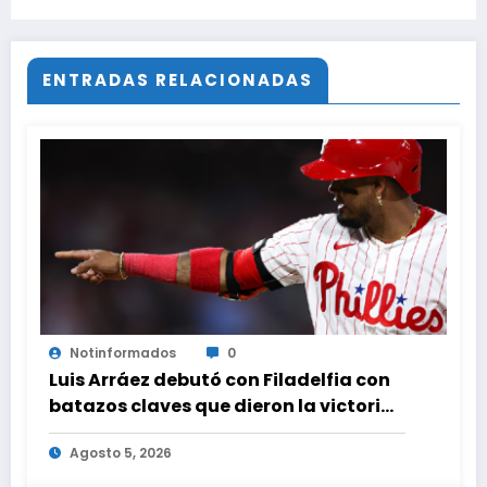
maestra del thriller da más miedo que ‘El
resplandor’
ENTRADAS RELACIONADAS
Notinformados
0
Luis Arráez debutó con Filadelfia con
batazos claves que dieron la victoria
ante Nacionales
Agosto 5, 2026