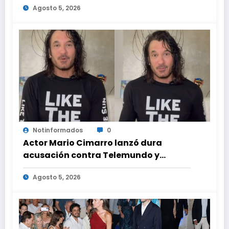
Agosto 5, 2026
ayuda médica
Notinformados
0
Actor Mario Cimarro lanzó dura
acusación contra Telemundo y
advirtió que lo que hacen en su contra
Agosto 5, 2026
es ilegal en EEUU