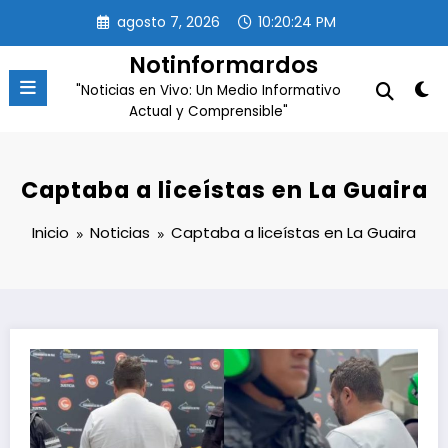
Saltar
agosto 7, 2026
10:20:24 PM
al
contenido
Notinformardos
"Noticias en Vivo: Un Medio Informativo
Actual y Comprensible"
Captaba a liceístas en La Guaira
Inicio
Noticias
Captaba a liceístas en La Guaira