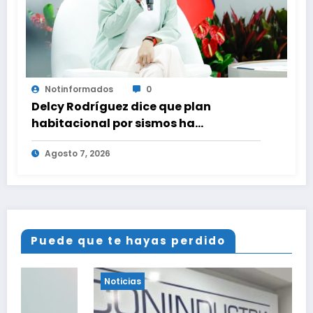
Notinformados
0
Delcy Rodríguez dice que plan
habitacional por sismos ha
beneficiado a unas 2.000 personas en
Agosto 7, 2026
una semana
Puede que te hayas perdido
Noticias