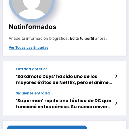
Notinformados
Añade tu información biográfica.
Edita tu perfil
ahora.
Ver Todas Las Entradas
Entrada anterior
‘Sakamoto Days’ ha sido uno de los
mayores éxitos de Netflix, pero el anime
casi se fue al pedo por un detalle que
Siguiente entrada
complicó la vida de los animadores
‘Superman’ repite una táctica de DC que
funcionó en los cómics. Su nuevo universo
no es tan nuevo, y es lo mejor para el
futuro