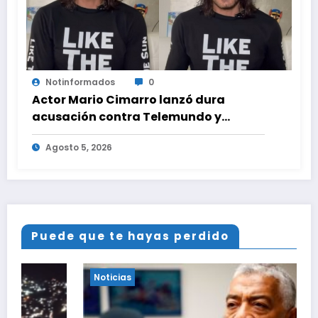
Notinformados
0
Actor Mario Cimarro lanzó dura
acusación contra Telemundo y
advirtió que lo que hacen en su contra
Agosto 5, 2026
es ilegal en EEUU
Puede que te hayas perdido
Noticias