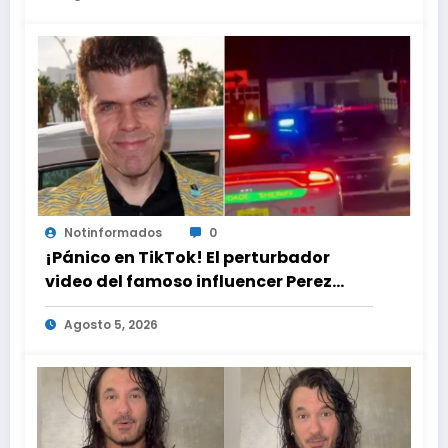
Notinformados
0
¡Pánico en TikTok! El perturbador
video del famoso influencer Perez
Hilton que obligó a sus fans a pedir
Agosto 5, 2026
ayuda médica