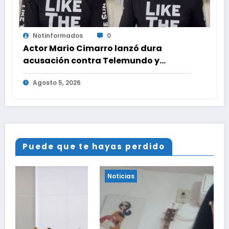
Notinformados
0
Actor Mario Cimarro lanzó dura
acusación contra Telemundo y
advirtió que lo que hacen en su contra
Agosto 5, 2026
es ilegal en EEUU
Puede que te hayas perdido
Noticias