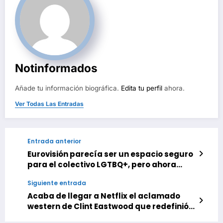
Notinformados
Añade tu información biográfica.
Edita tu perfil
ahora.
Ver Todas Las Entradas
Entrada anterior
Eurovisión parecía ser un espacio seguro
para el colectivo LGTBQ+, pero ahora
tampoco lo es. Creo que solo puede
Siguiente entrada
presumir de ser el festival de la
hipocresía
Acaba de llegar a Netflix el aclamado
western de Clint Eastwood que redefinió
su legendaria carrera en el cine del oeste