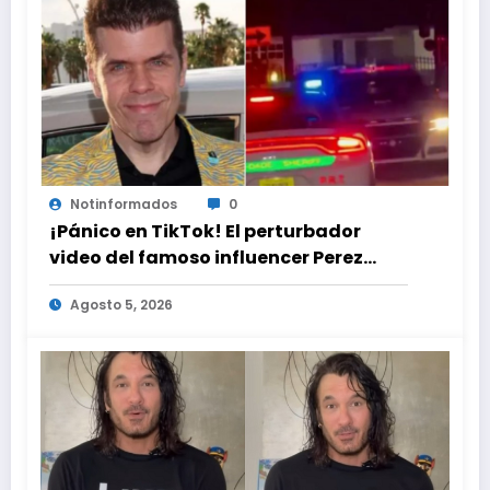
Notinformados
0
¡Pánico en TikTok! El perturbador
video del famoso influencer Perez
Hilton que obligó a sus fans a pedir
Agosto 5, 2026
ayuda médica