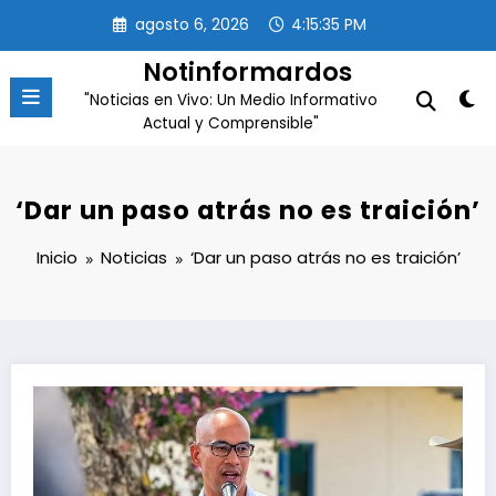
Saltar
agosto 6, 2026
4:15:35 PM
al
contenido
Notinformardos
"Noticias en Vivo: Un Medio Informativo
Actual y Comprensible"
‘Dar un paso atrás no es traición’
Inicio
Noticias
‘Dar un paso atrás no es traición’