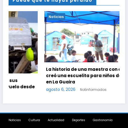
Puede que te hayas perdido
Noticias
La historia de una maestra con cáncer que
creó una escuelita para niños damnificados
en La Guaira
e
agosto 6, 2026
Notinformados
Noticias
Cultura
Actualidad
Deportes
Gastronomía