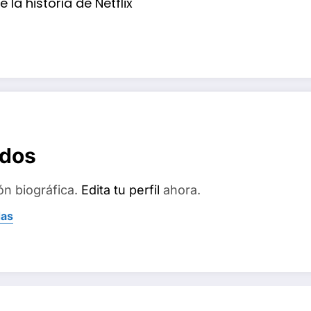
 la historia de Netflix
ados
ón biográfica.
Edita tu perfil
ahora.
das