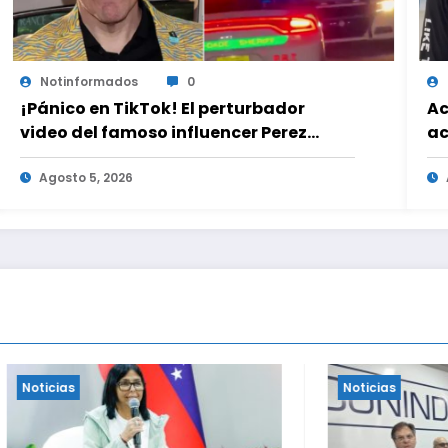
Notinformados
0
¡Pánico en TikTok! El perturbador
Ac
video del famoso influencer Perez
ac
Hilton que obligó a sus fans a pedir
ad
ayuda médica
Agosto 5, 2026
es
Noticias