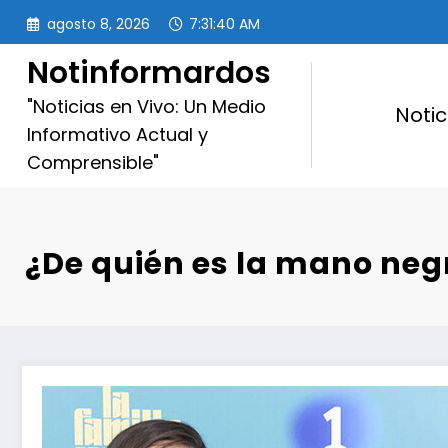
Saltar
agosto 8, 2026
7:31:41 AM
al
contenido
Notinformardos
"Noticias en Vivo: Un Medio
Notic
Informativo Actual y
Comprensible"
¿De quién es la mano neg