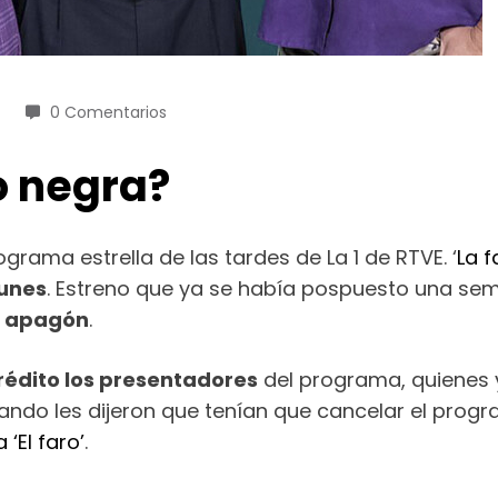
0 Comentarios
o negra?
grama estrella de las tardes de La 1 de RTVE. ‘
La f
lunes
. Estreno que ya se había pospuesto una sem
n apagón
.
rédito los presentadores
del programa, quienes 
ando les dijeron que tenían que cancelar el prog
‘El faro’
.