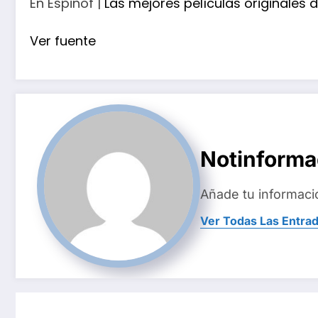
En Espinof |
Las mejores películas originales de
Ver fuente
Notinform
Añade tu informaci
Ver Todas Las Entra