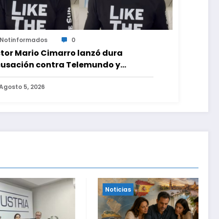
Notinformados
0
tor Mario Cimarro lanzó dura
usación contra Telemundo y
virtió que lo que hacen en su contra
 ilegal en EEUU
Agosto 5, 2026
Noticias