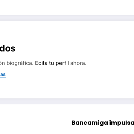
ados
ón biográfica.
Edita tu perfil
ahora.
das
Bancamiga impulsa 