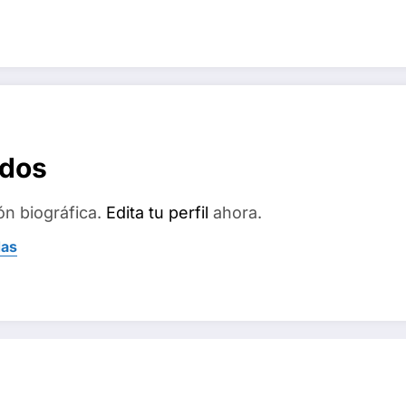
ados
ón biográfica.
Edita tu perfil
ahora.
das