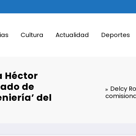
ias
Cultura
Actualidad
Deportes
a Héctor
nado de
Delcy R
niería’ del
comisiona