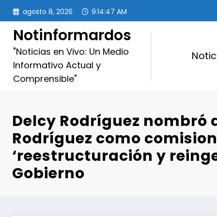
Saltar
agosto 8, 2026
9:14:49 AM
al
contenido
Notinformardos
"Noticias en Vivo: Un Medio
Notic
Informativo Actual y
Comprensible"
Delcy Rodríguez nombró 
Rodríguez como comisio
‘reestructuración y reinge
Gobierno