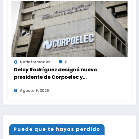
Notinformados
0
Delcy Rodríguez designó nuevo
presidente de Corpoelec y
viceministro eléctrico para ‘la
Agosto 9, 2026
recuperación del servicio’
Puede que te hayas perdido