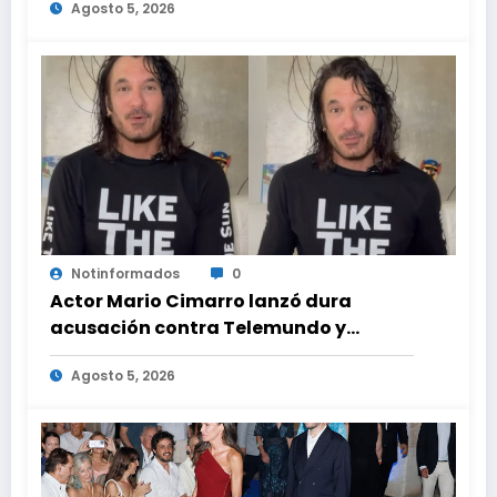
Agosto 5, 2026
ayuda médica
Notinformados
0
Actor Mario Cimarro lanzó dura
acusación contra Telemundo y
advirtió que lo que hacen en su contra
Agosto 5, 2026
es ilegal en EEUU