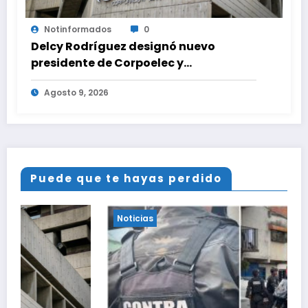
Notinformados
0
Delcy Rodríguez designó nuevo
presidente de Corpoelec y
viceministro eléctrico para ‘la
Agosto 9, 2026
recuperación del servicio’
Puede que te hayas perdido
Noticias