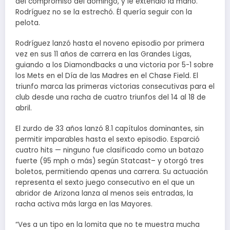
del compromiso del domingo, y le extendió la mano.
Rodríguez no se la estrechó. Él quería seguir con la
pelota.
Rodríguez lanzó hasta el noveno episodio por primera
vez en sus 11 años de carrera en las Grandes Ligas,
guiando a los Diamondbacks a una victoria por 5-1 sobre
los Mets en el Día de las Madres en el Chase Field. El
triunfo marca las primeras victorias consecutivas para el
club desde una racha de cuatro triunfos del 14 al 18 de
abril.
El zurdo de 33 años lanzó 8.1 capítulos dominantes, sin
permitir imparables hasta el sexto episodio. Esparció
cuatro hits — ninguno fue clasificado como un batazo
fuerte (95 mph o más) según Statcast– y otorgó tres
boletos, permitiendo apenas una carrera. Su actuación
representa el sexto juego consecutivo en el que un
abridor de Arizona lanza al menos seis entradas, la
racha activa más larga en las Mayores.
“Ves a un tipo en la lomita que no te muestra mucha