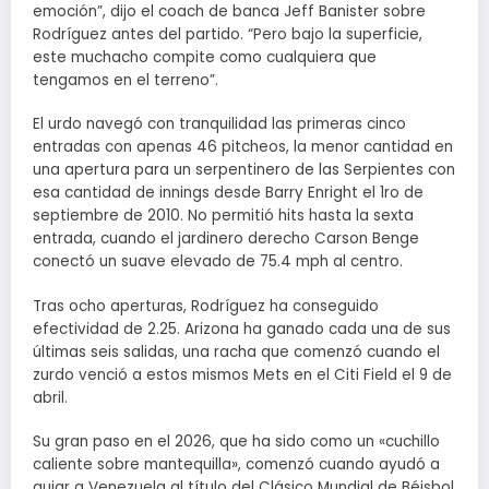
emoción”, dijo el coach de banca Jeff Banister sobre
Rodríguez antes del partido. “Pero bajo la superficie,
este muchacho compite como cualquiera que
tengamos en el terreno”.
El urdo navegó con tranquilidad las primeras cinco
entradas con apenas 46 pitcheos, la menor cantidad en
una apertura para un serpentinero de las Serpientes con
esa cantidad de innings desde Barry Enright el 1ro de
septiembre de 2010. No permitió hits hasta la sexta
entrada, cuando el jardinero derecho Carson Benge
conectó un suave elevado de 75.4 mph al centro.
Tras ocho aperturas, Rodríguez ha conseguido
efectividad de 2.25. Arizona ha ganado cada una de sus
últimas seis salidas, una racha que comenzó cuando el
zurdo venció a estos mismos Mets en el Citi Field el 9 de
abril.
Su gran paso en el 2026, que ha sido como un «cuchillo
caliente sobre mantequilla», comenzó cuando ayudó a
guiar a Venezuela al título del Clásico Mundial de Béisbol