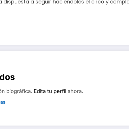
á dispuesta a seguir haciéndoles el circo y compla
ados
ón biográfica.
Edita tu perfil
ahora.
das