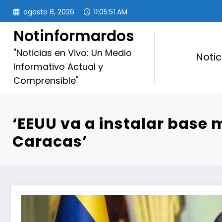
Saltar
agosto 8, 2026
11:05:53 AM
al
contenido
Notinformardos
"Noticias en Vivo: Un Medio
Notic
Informativo Actual y
Comprensible"
‘EEUU va a instalar base m
Caracas’