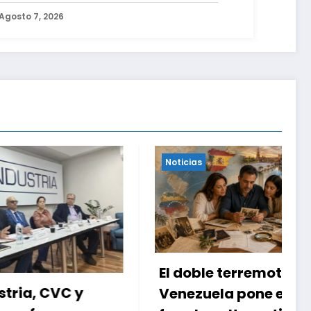
cuentro con Juntas de Condominio
Agosto 7, 2026
Noticias
El doble terremoto en
y
Venezuela pone en el
A