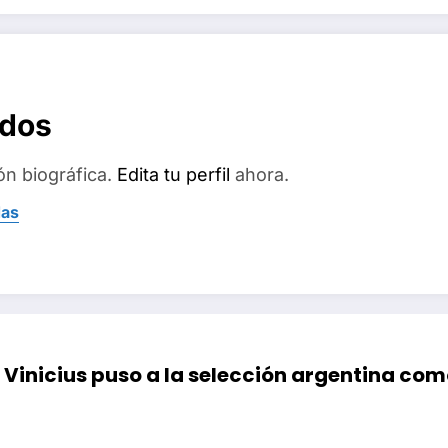
ados
ón biográfica.
Edita tu perfil
ahora.
das
Vinicius puso a la selección argentina co