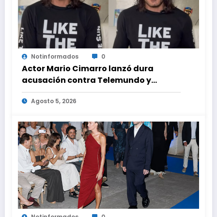
Notinformados
0
Actor Mario Cimarro lanzó dura
acusación contra Telemundo y
advirtió que lo que hacen en su contra
Agosto 5, 2026
es ilegal en EEUU
Notinformados
0