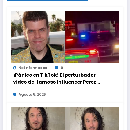
Notinformados
0
¡Pánico en TikTok! El perturbador
video del famoso influencer Perez
Hilton que obligó a sus fans a pedir
Agosto 5, 2026
ayuda médica