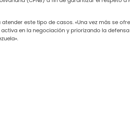
livariana (CPNB) a fin de garantizar el respeto a
 atender este tipo de casos. «Una vez más se of
 activa en la negociación y priorizando la defen
zuela».