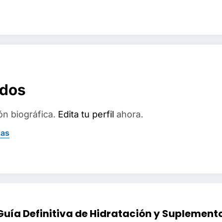
ados
ón biográfica.
Edita tu perfil
ahora.
das
 Guía Definitiva de Hidratación y Suplemen