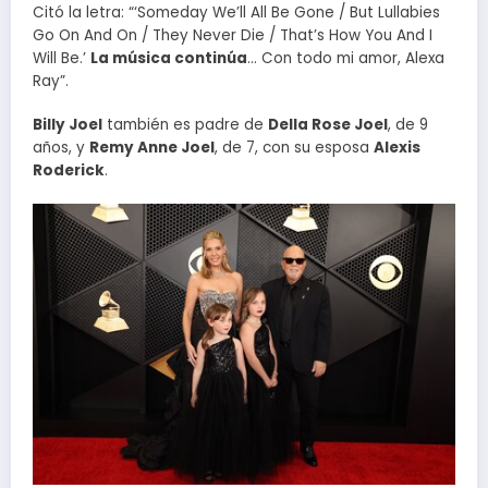
Citó la letra: “‘Someday We’ll All Be Gone / But Lullabies
Go On And On / They Never Die / That’s How You And I
Will Be.’
La música continúa
… Con todo mi amor, Alexa
Ray”.
Billy Joel
también es padre de
Della Rose Joel
, de 9
años, y
Remy Anne Joel
, de 7, con su esposa
Alexis
Roderick
.