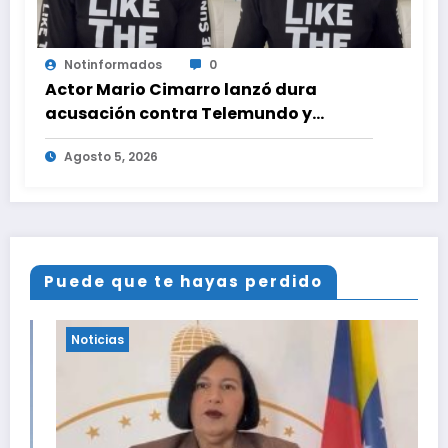
Notinformados
0
Actor Mario Cimarro lanzó dura
acusación contra Telemundo y
advirtió que lo que hacen en su contra
Agosto 5, 2026
es ilegal en EEUU
Puede que te hayas perdido
Noticias