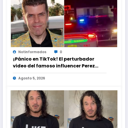
Notinformados
0
¡Pánico en TikTok! El perturbador
video del famoso influencer Perez
Hilton que obligó a sus fans a pedir
Agosto 5, 2026
ayuda médica