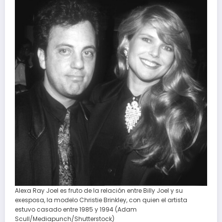
Alexa Ray Joel es fruto de la relación entre Billy Joel y su
exesposa, la modelo Christie Brinkley, con quien el artista
estuvo casado entre 1985 y 1994 (Adam
Scull/Mediapunch/Shutterstock)