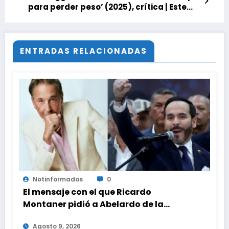
para perder peso’ (2025), crítica | Este
documental de Netflix indaga en el
reality más inapropiado de la historia de
la televisión: vómitos, desmayos y
humillaciones para dejar de estar gordo
ENTRADAS RELACIONADAS
Notinformados
0
El mensaje con el que Ricardo
Montaner pidió a Abelardo de la
Espriella ayudar a Venezuela
Agosto 9, 2026