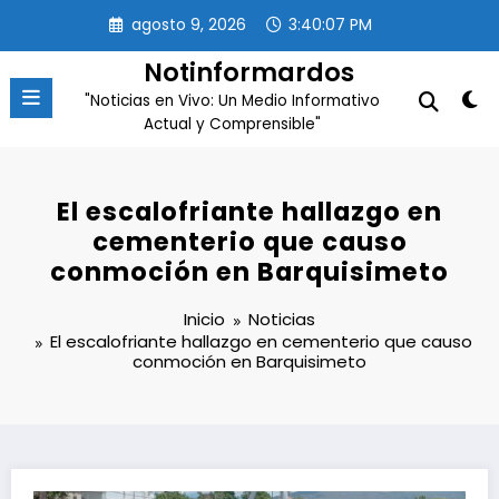
Saltar
agosto 9, 2026
3:40:07 PM
al
contenido
Notinformardos
"Noticias en Vivo: Un Medio Informativo
Actual y Comprensible"
El escalofriante hallazgo en
cementerio que causo
conmoción en Barquisimeto
Inicio
Noticias
El escalofriante hallazgo en cementerio que causo
conmoción en Barquisimeto