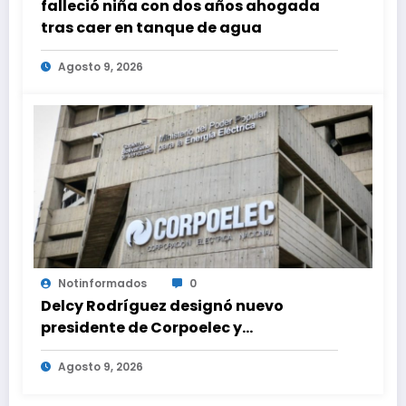
falleció niña con dos años ahogada
tras caer en tanque de agua
Agosto 9, 2026
Notinformados
0
Delcy Rodríguez designó nuevo
presidente de Corpoelec y
viceministro eléctrico para ‘la
Agosto 9, 2026
recuperación del servicio’