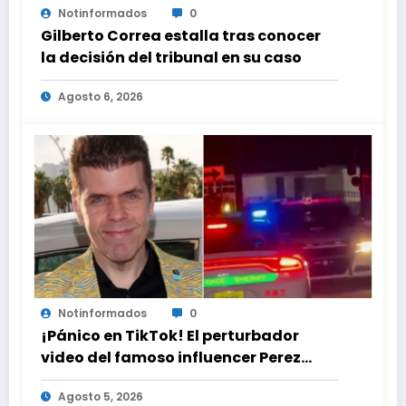
Notinformados
0
Gilberto Correa estalla tras conocer
la decisión del tribunal en su caso
Agosto 6, 2026
Notinformados
0
¡Pánico en TikTok! El perturbador
video del famoso influencer Perez
Hilton que obligó a sus fans a pedir
Agosto 5, 2026
ayuda médica