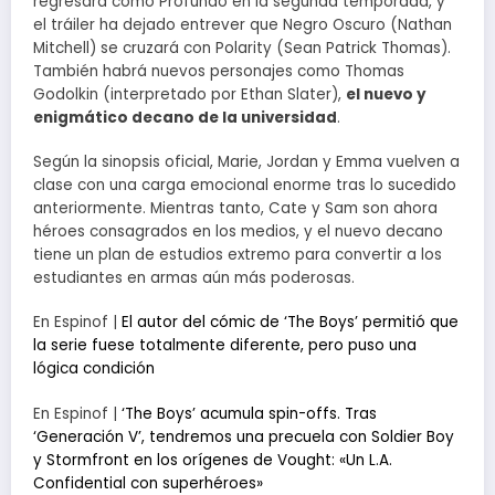
regresará como Profundo en la segunda temporada, y
el tráiler ha dejado entrever que Negro Oscuro (Nathan
Mitchell) se cruzará con Polarity (Sean Patrick Thomas).
También habrá nuevos personajes como Thomas
Godolkin (interpretado por Ethan Slater),
el nuevo y
enigmático decano de la universidad
.
Según la sinopsis oficial, Marie, Jordan y Emma vuelven a
clase con una carga emocional enorme tras lo sucedido
anteriormente. Mientras tanto, Cate y Sam son ahora
héroes consagrados en los medios, y el nuevo decano
tiene un plan de estudios extremo para convertir a los
estudiantes en armas aún más poderosas.
En Espinof |
El autor del cómic de ‘The Boys’ permitió que
la serie fuese totalmente diferente, pero puso una
lógica condición
En Espinof |
‘The Boys’ acumula spin-offs. Tras
‘Generación V’, tendremos una precuela con Soldier Boy
y Stormfront en los orígenes de Vought: «Un L.A.
Confidential con superhéroes»