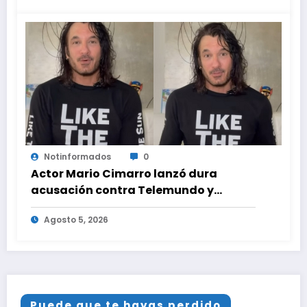
Notinformados
0
Actor Mario Cimarro lanzó dura
acusación contra Telemundo y
advirtió que lo que hacen en su contra
Agosto 5, 2026
es ilegal en EEUU
Puede que te hayas perdido