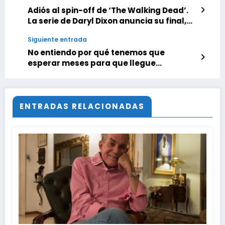
Adiós al spin-off de ‘The Walking Dead’.
La serie de Daryl Dixon anuncia su final,
aunque sus creadores no cierran la
Siguiente entrada
puerta del todo
No entiendo por qué tenemos que
esperar meses para que llegue
‘Materialistas’ a España cuando ya se
puede ver en plataformas en EE.UU.
ENTRADAS RELACIONADAS