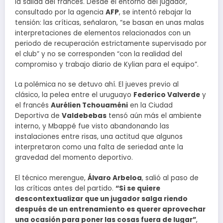
la salida del francés. Desde el entorno del jugador,
consultado por la agencia
AFP
, se intentó rebajar la
tensión: las críticas, señalaron, “se basan en unas malas
interpretaciones de elementos relacionados con un
periodo de recuperación estrictamente supervisado por
el club” y no se corresponden “con la realidad del
compromiso y trabajo diario de Kylian para el equipo”.
La polémica no se detuvo ahí. El jueves previo al
clásico, la pelea entre el uruguayo
Federico Valverde
y
el francés
Aurélien Tchouaméni
en la Ciudad
Deportiva de
Valdebebas
tensó aún más el ambiente
interno, y Mbappé fue visto abandonando las
instalaciones entre risas, una actitud que algunos
interpretaron como una falta de seriedad ante la
gravedad del momento deportivo.
El técnico merengue,
Álvaro Arbeloa
, salió al paso de
las críticas antes del partido.
“Si se quiere
descontextualizar que un jugador salga riendo
después de un entrenamiento es querer aprovechar
una ocasión para poner las cosas fuera de lugar”
,