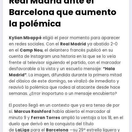
Real Madrid ante el
Barcelona que aumento
la polémica
Kylian Mbappé
eligió el peor momento para aparecer
en redes sociales. Con el
Real Madrid
ya abatido 2-0
en el
Camp Nou
, el delantero francés publicó en su
cuenta de Instagram una historia en la que se lo veía
frente al televisor siguiendo el partido, con el marcador
desfavorable a la vista y un escueto mensaje:
“Hala
Madrid”
. La imagen, difundida durante la primera mitad
del clásico de este domingo, se viralizó de inmediato y
reavivó la polémica que rodea al atacante desde hace
semanas. ¿Error inoportuno o un mensaje encubierto?
El posteo llegó en un contexto que ya era tenso de por
sí.
Marcus Rashford
había abierto el marcador al
minuto 9 y
Ferran Torres
amplió la ventaja a los 18, en el
duelo que derivó en la conquista del título
de
LaLiga
para el
Barcelona
—su 29ª estrella liguera y