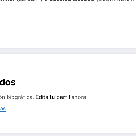
ados
ón biográfica.
Edita tu perfil
ahora.
das