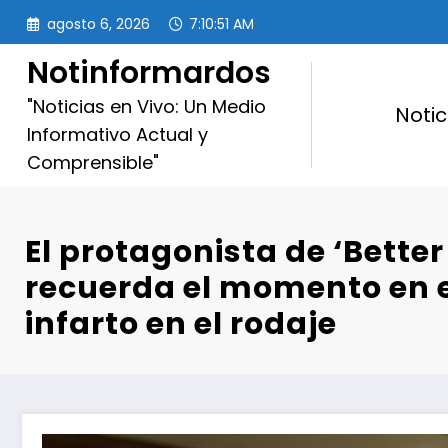
Saltar
agosto 6, 2026
7:10:53 AM
al
contenido
Notinformardos
"Noticias en Vivo: Un Medio
Notic
Informativo Actual y
Comprensible"
El protagonista de ‘Better
recuerda el momento en e
infarto en el rodaje