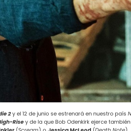
ie 2
y el 12 de junio se estrenará en nuestro país
High-Rise
y de la que Bob Odenkirk ejerce también
inkler
(
Scream
) o
Jessica McLeod
(
Death Note
).