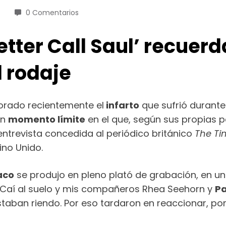
0 Comentarios
etter Call Saul’ recuer
l rodaje
ado recientemente el
infarto
que sufrió durante
un
momento límite
en el que, según sus propias pa
ntrevista concedida al periódico británico
The Ti
ino Unido.
aco
se produjo en pleno plató de grabación, en un
 “Caí al suelo y mis compañeros Rhea Seehorn y
Pa
 estaban riendo. Por eso tardaron en reaccionar,