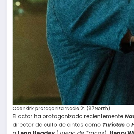
Odenkirk protagoniza ‘Nadie 2’. (87North)
El actor ha protagonizado recientemente
Nad
director de culto de cintas como
Turistas
o
a
Lena Headey
(
Juego de Tronos
),
Henry W