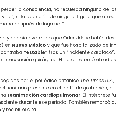
s perder la consciencia, no recuerda ninguno de l
u vida”, ni la aparición de ninguna figura que ofre
mana después de ingresar”.
ine
ya había avanzado que Odenkirk se había des
d
) en
Nuevo México
y que fue hospitalizado de in
encontraba
“estable”
tras un “incidente cardíaco”,
n intervención quirúrgica. El actor retomó el rod
ecogidos por el periódico británico
The Times U.K.
,
l sanitario presente en el plató de grabación, qu
 una
reanimación cardiopulmonar
. El intérprete
iente durante ese periodo. También remarcó que
recibir el alta.