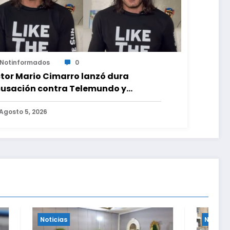
Notinformados
0
tor Mario Cimarro lanzó dura
usación contra Telemundo y
virtió que lo que hacen en su contra
 ilegal en EEUU
Agosto 5, 2026
Noticias