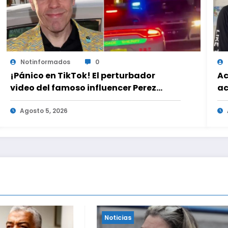
Notinformados
0
¡Pánico en TikTok! El perturbador
Ac
video del famoso influencer Perez
ac
Hilton que obligó a sus fans a pedir
ad
ayuda médica
Agosto 5, 2026
es
Noticias