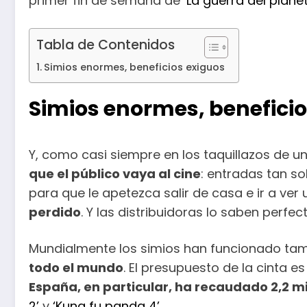
primer fin de semana de
‘La guerra del plane
Tabla de Contenidos
Simios enormes, beneficios exiguos
Simios enormes, beneficio
Y, como casi siempre en los taquillazos de u
que el público vaya al cine
: entradas tan s
para que le apetezca salir de casa e ir a ver
perdido
. Y las distribuidoras lo saben perfe
Mundialmente los simios han funcionado tamb
todo el mundo
. El presupuesto de la cinta 
España, en particular, ha recaudado 2,2 mi
2’
y
‘Kung fu panda 4’
.