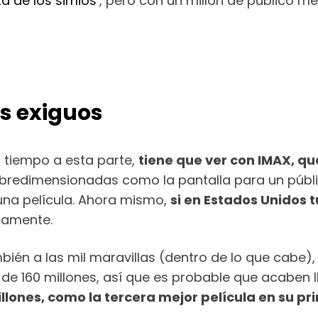
ta de los simios’
, pero con un millón de público me
s exiguos
n tiempo a esta parte,
tiene que ver con IMAX, qu
obredimensionadas como la pantalla para un públic
 una película. Ahora mismo,
si en Estados Unidos 
ctamente.
ién a las mil maravillas (dentro de lo que cabe)
es de 160 millones, así que es probable que acaben
llones, como la tercera mejor película en su p