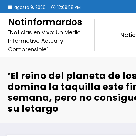
Saltar
agosto 9, 2026
12:10:00 PM
al
contenido
Notinformardos
"Noticias en Vivo: Un Medio
Notic
Informativo Actual y
Comprensible"
‘El reino del planeta de lo
domina la taquilla este fi
semana, pero no consigu
su letargo