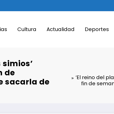
ias
Cultura
Actualidad
Deportes
s simios’
n de
‘El reino del p
e sacarla de
fin de seman