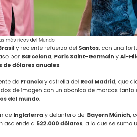
tas más ricos del Mundo
Brasil
y reciente refuerzo del
Santos
, con una for
paso por
Barcelona
,
Paris Saint-Germain
y
Al-Hil
s de dólares anuales
.
rente de
Francia
y estrella del
Real Madrid
, que a
uerdos de imagen con un abanico de marcas tanto
dos del mundo
.
án de
Inglaterra
y delantero del
Bayern Múnich
, 
án asciende a
522.000 dólares
, a lo que se suma