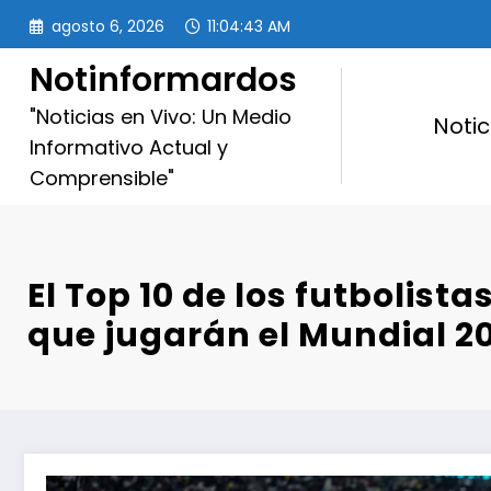
Saltar
agosto 6, 2026
11:04:46 AM
al
contenido
Notinformardos
"Noticias en Vivo: Un Medio
Notic
Informativo Actual y
Comprensible"
El Top 10 de los futbolista
que jugarán el Mundial 2