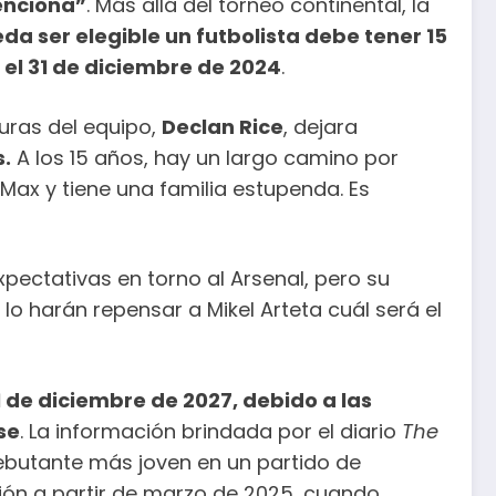
menciona”
. Más allá del torneo continental, la
da ser elegible un futbolista debe tener 15
l 31 de diciembre de 2024
.
guras del equipo,
Declan Rice
, dejara
s.
A los 15 años, hay un largo camino por
Max y tiene una familia estupenda. Es
pectativas en torno al Arsenal, pero su
lo harán repensar a Mikel Arteta cuál será el
de diciembre de 2027, debido a las
se
. La información brindada por el diario
The
 debutante más joven en un partido de
ción a partir de marzo de 2025, cuando