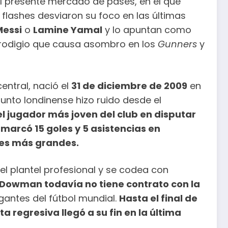
el presente mercado de pases, en el que
s flashes desviaron su foco en las últimas
Messi
o
Lamine Yamal
y lo apuntan como
 prodigio que causa asombro en los
Gunners
y
entral, nació el
31 de diciembre de 2009
en
unto londinense hizo ruido desde el
 el jugador más joven del club en disputar
,
marcó 15 goles y 5 asistencias en
ales más grandes.
el plantel profesional y se codea con
Dowman todavía no tiene contrato con la
gantes del fútbol mundial.
Hasta el final de
 regresiva llegó a su fin en la última