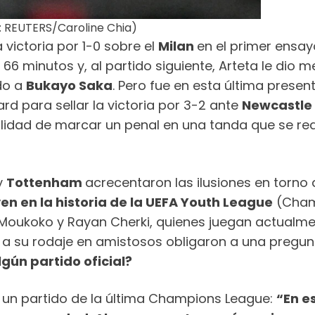
: REUTERS/Caroline Chia)
 victoria por 1-0 sobre el
Milan
en el primer ensay
s 66 minutos y, al partido siguiente, Arteta le di
do a
Bukayo Saka
. Pero fue en esta última presen
rd para sellar la victoria por 3-2 ante
Newcastle
dad de marcar un penal en una tanda que se reali
y
Tottenham
acrecentaron las ilusiones en torno 
n en la historia de la UEFA Youth League
(Champ
Moukoko y Rayan Cherki, quienes juegan actualme
 a su rodaje en amistosos obligaron a una pregun
gún partido oficial?
 a un partido de la última Champions League:
“En e