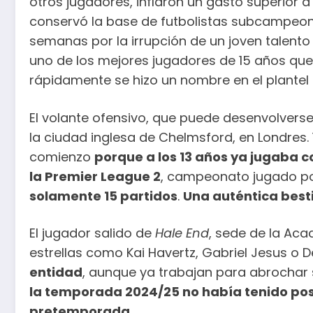
otros jugadores, inflaron un gasto superior a
conservó la base de futbolistas subcampeon
semanas por la irrupción de un joven talento
uno de los mejores jugadores de 15 años qu
rápidamente se hizo un nombre en el plantel
El volante ofensivo, que puede desenvolvers
la ciudad inglesa de Chelmsford, en Londres.
comienzo
porque a los 13 años ya jugaba co
la Premier League 2
, campeonato jugado po
solamente 15 partidos
.
Una auténtica besti
El jugador salido de
Hale End
, sede de la Aca
estrellas como Kai Havertz, Gabriel Jesus o 
entidad
, aunque ya trabajan para abrochar s
la temporada 2024/25 no había tenido posib
pretemporada
.