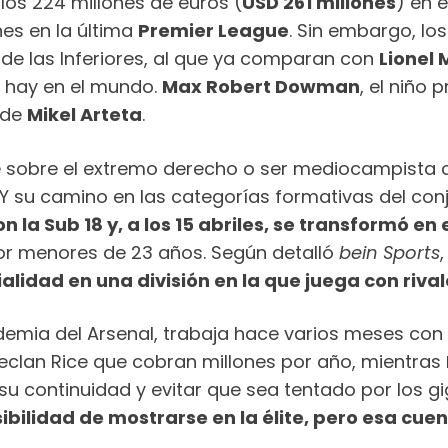
 los 224 millones de euros (
USD 261 millones
) en 
es en la última
Premier League
. Sin embargo, lo
 de las Inferiores, al que ya comparan con
Lionel 
e hay en el mundo.
Max Robert Dowman
, el niño
 de
Mikel Arteta
.
e sobre el extremo derecho o ser mediocampista c
 Y su camino en las categorías formativas del conj
n la Sub 18 y, a los 15 abriles, se transformó en
r menores de 23 años. Según detalló
bein Sports
alidad en una división en la que juega con riv
demia del Arsenal, trabaja hace varios meses con 
Declan Rice que cobran millones por año, mientras
u continuidad y evitar que sea tentado por los gi
ilidad de mostrarse en la élite, pero esa cuenta