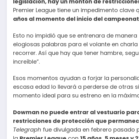
legislación, hay un montón de restriccione
Premier League tiene un impedimento clave qu
años al momento del inicio del campeona
Esto no impidió que se entrenara de manera ha
elogiosas palabras para el volante en charla
recorrer. Así que hay que tener hambre, segu
increíble”.
Esos momentos ayudan a forjar la personalida
escasa edad lo llevará a perderse de otras si
momento ideal para su estreno en la máxima
Dowman no puede entrar al vestuario para
restricciones de protección que permanece
Telegraph
fue divulgada en febrero pasado 
la
Premier League
con
15 años, 5 meses y 2