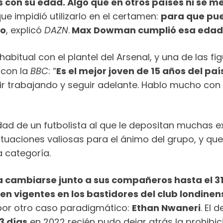
s con su edad. Algo que en otros países ni se 
e impidió utilizarlo en el certamen:
para que pue
to
, explicó
DAZN
.
Max Dowman cumplió esa edad e
bitual con el plantel del Arsenal, y una de las fi
 con la
BBC
: “
Es el mejor joven de 15 años del paí
ir trabajando y seguir adelante. Hablo mucho con 
d de un futbolista al que le depositan muchas ex
tuaciones valiosas para el ánimo del grupo, y que 
 categoría.
 cambiarse junto a sus compañeros hasta el 31 
n vigentes en los bastidores del club londinen
por otro caso paradigmático:
Ethan Nwaneri
. El
3 días
en 2022 recién pudo dejar atrás la prohibi