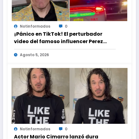
Notinformados
0
¡Pánico en TikTok! El perturbador
video del famoso influencer Perez
Hilton que obligó a sus fans a pedir
Agosto 5, 2026
ayuda médica
Notinformados
0
Actor Mario Cimarro lanzó dura