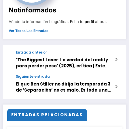
Notinformados
Añade tu información biográfica.
Edita tu perfil
ahora.
Ver Todas Las Entradas
Entrada anterior
‘The Biggest Loser: La verdad del reality
para perder peso’ (2025), crítica | Este
documental de Netflix indaga en el
Siguiente entrada
reality más inapropiado de la historia de
la televisión: vómitos, desmayos y
El que Ben Stiller no dirija la temporada 3
humillaciones para dejar de estar gordo
de ‘Separación’ no es malo. Es toda una
oportunidad para que la excelente serie
de ciencia ficción evolucione
ENTRADAS RELACIONADAS