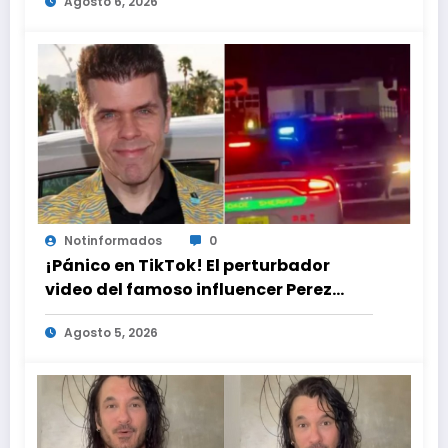
Agosto 6, 2026
Notinformados
0
¡Pánico en TikTok! El perturbador
video del famoso influencer Perez
Hilton que obligó a sus fans a pedir
Agosto 5, 2026
ayuda médica