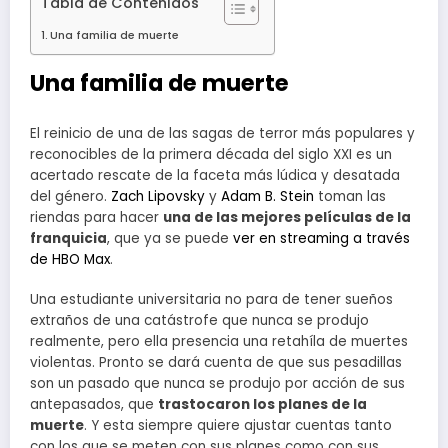
Tabla de Contenidos
Una familia de muerte
Una familia de muerte
El reinicio de una de las sagas de terror más populares y
reconocibles de la primera década del siglo XXI es un
acertado rescate de la faceta más lúdica y desatada
del género.
Zach Lipovsky
y
Adam B. Stein
toman las
riendas para hacer
una de las mejores películas de la
franquicia
, que ya se puede
ver en streaming a través
de HBO Max
.
Una estudiante universitaria no para de tener sueños
extraños de una catástrofe que nunca se produjo
realmente, pero ella presencia una retahíla de muertes
violentas. Pronto se dará cuenta de que sus pesadillas
son un pasado que nunca se produjo por acción de sus
antepasados, que
trastocaron los planes de la
muerte
. Y esta siempre quiere ajustar cuentas tanto
con los que se meten con sus planes como con sus