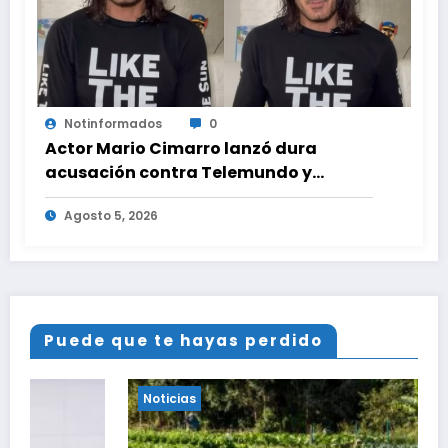
Notinformados
0
Actor Mario Cimarro lanzó dura
acusación contra Telemundo y
advirtió que lo que hacen en su contra
Agosto 5, 2026
es ilegal en EEUU
Puede que te hayas perdido
Noticias