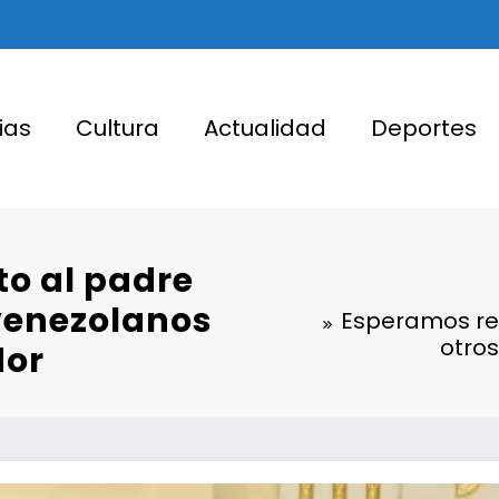
ias
Cultura
Actualidad
Deportes
o al padre
 venezolanos
Esperamos res
otro
dor