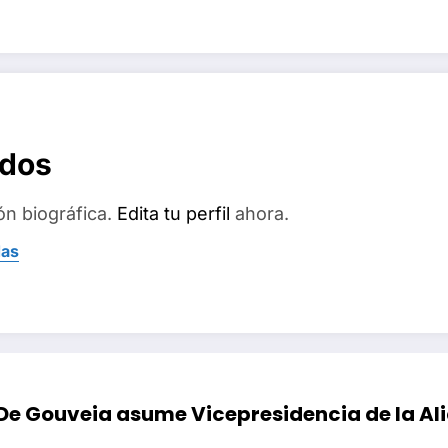
ados
ón biográfica.
Edita tu perfil
ahora.
das
 De Gouveia asume Vicepresidencia de la Al