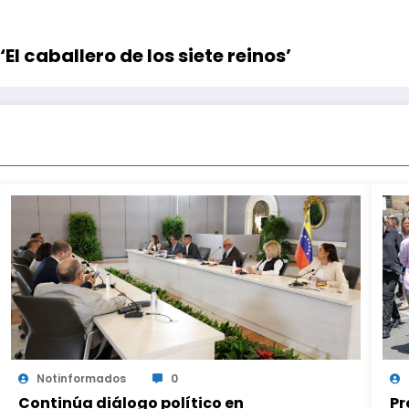
El caballero de los siete reinos’
Notinformados
0
Continúa diálogo político en
Pr