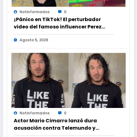
Notinformados
0
¡Pánico en TikTok! El perturbador
video del famoso influencer Perez
Hilton que obligó a sus fans a pedir
Agosto 5, 2026
ayuda médica
Notinformados
0
Actor Mario Cimarro lanzó dura
acusación contra Telemundo y
advirtió que lo que hacen en su contra