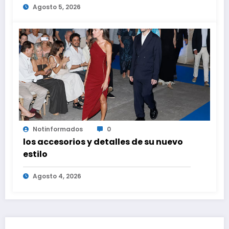
Agosto 5, 2026
es ilegal en EEUU
Notinformados
0
los accesorios y detalles de su nuevo
estilo
Agosto 4, 2026