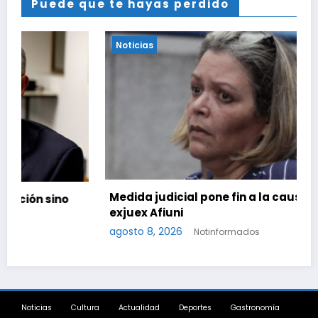
Puede que te hayas perdido
Noticias
Medida judicial pone fin a la causa contra la
exjuex Afiuni
agosto 8, 2026
Notinformados
Noticias
Cultura
Actualidad
Deportes
Gastronomía