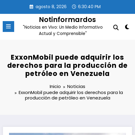
Saltar
agosto 8, 2026
6:30:40 PM
al
contenido
Notinformardos
"Noticias en Vivo: Un Medio Informativo
Actual y Comprensible"
ExxonMobil puede adquirir los
derechos para la producción de
petróleo en Venezuela
Inicio
Noticias
ExxonMobil puede adquirir los derechos para la
producción de petróleo en Venezuela